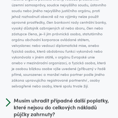
územní samosprávy, soudce nejvyššího soudu, ústavního
soudu nebo jiného nejvyššího justičního orgánu, proti
jehož rozhodnutí obecně až na výjimky nelze použít
opravné prostředky, člen bankovní rady centrální banky,
vysoký důstojník ozbrojených sil nebo sboru, člen nebo
zástupce člena, je-li jím právnická osoba, statutárního
orgánu obchodní korporace ovládané státem,
velvyslanec nebo vedoucí diplomatické mise, anebo
fyzická osoba, která obdobnou funkci vykonává nebo
vykonávala v jiném státě, v orgánu Evropské unie
anebo v mezinárodní organizaci, a fyzická osoba, která
je osobou blízkou osobe výše uvedené (příbuzný v řadě
přímé, sourozenec a manžel nebo partner podle jiného
zákona upravujícího registrované partnerství , osoby
sešvagřené nebo osoby, které spolu trvale žijí.
Musím uhradit případné další poplatky,
které nejsou do celkových nákladů
půjčky zahrnuty?