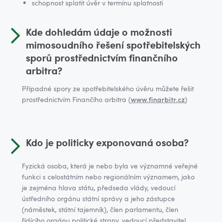
schopnost splatit úvěr v termínu splatnosti
Kde dohledám údaje o možnosti
mimosoudního řešení spotřebitelských
sporů prostřednictvím finančního
arbitra?
Případné spory ze spotřebitelského úvěru můžete řešit
prostřednictvím Finančího arbitra (
www.finarbitr.cz
)
Kdo je politicky exponovaná osoba?
Fyzická osoba, která je nebo byla ve významné veřejné
funkci s celostátním nebo regionálním významem, jako
je zejména hlava státu, předseda vlády, vedoucí
ústředního orgánu státní správy a jeho zástupce
(náměstek, státní tajemník), člen parlamentu, člen
řídícího orgánu politické strany, vedoucí představitel