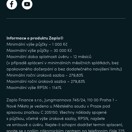
Informace o produktu Zaplo®
Minimální výše půjčky – 1 000 Kč
Maximální výše půjčky – 30 000 Kč
Maximální doba splatnosti úvěru – 12 měsíců
(v případě splácení v minimálních měsíčních splátkách, bez
opakovaného dočerpání a bez dodatečného navýšení limitu)
Minimální roční úroková sazba - 279,83%
Maximální roční úroková sazba – 279,83%
Maximální výše RPSN - 1141%
Zaplo Finance s.r.o., Jungmannova 745/24, 110 00 Praha 1 -
Nové Město je vedeno u Městského soudu v Praze pod
spisovou značkou C 205150. Všechny náklady spojené
s půjčkou, včetně výše úrokové sazby, RPSN, najdete
ve smlouvě o úvěru. Nejste-li schopni dodržet termín splacení,
spojte se s naším zákaznickým centrem na telefonním čísle 225