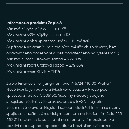
Informace o produktu Zaplo®
Minimální výše půjčky – 1 000 Kč
Maximální výše půjčky – 30 000 Kč
Maximální doba splatnosti úvěru – 12 měsíců
(v případě splácení v minimálních měsíčních splátkách, bez
opakovaného dočerpání a bez dodatečného navýšení limitu)
Minimální roční úroková sazba - 279,83%
Maximální roční úroková sazba – 279,83%
Maximální výše RPSN - 1141%
Zaplo Finance s.r.o., Jungmannova 745/24, 110 00 Praha 1 -
Nové Město je vedeno u Městského soudu v Praze pod
spisovou značkou C 205150. Všechny náklady spojené
s půjčkou, včetně výše úrokové sazby, RPSN, najdete
ve smlouvě o úvěru. Nejste-li schopni dodržet termín splacení,
spojte se s naším zákaznickým centrem na telefonním čísle 225
852 311 a domluvte se s námi na alternativním postupu. Za
pozdní nebo úplné neplacení dluhů hrozí klientovi sankce