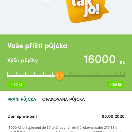
Vaše příští půjčka
Výše půjčky
Kč
-
100 Kč
+
100 Kč
PRVNÍ PŮJČKA
OPAKOVANÁ PŮJČKA
Den splatnosti
05.09.2026
16000
Kč
při splacení do
30
dnů
, pevná roční úroková sazba
279.83
%
,
RPSN
1141 %
. Celková částka splatná spotřebitelem je
19680
Kč
. Celkové