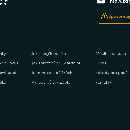
info@zap
Upozorňuje
nky
Jak si půjčit peníze
Mobilní aplikace
ích údajů
Jak splatit půjčku v termínu
O nás
ový kanál
Informace o půjčkách
Zásady pro použití
tků
Výhody půjčky Zaplo
Kontakty