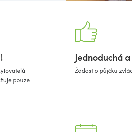
!
Jednoduchá a 
ytovatelů
Žádost o půjčku zvlá
užuje pouze