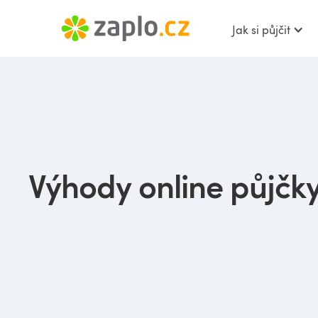
Jak si půjčit
Výhody online půjčk