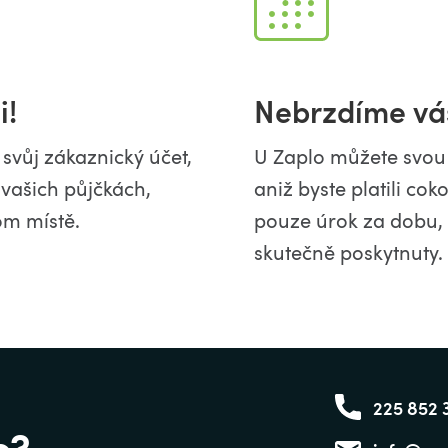
i!
Nebrzdíme vá
e svůj zákaznický účet,
U Zaplo můžete svou 
vašich půjčkách,
aniž byste platili cok
om místě.
pouze úrok za dobu, p
skutečně poskytnuty.
225 852 
c?