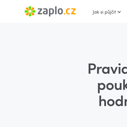
Jak si půjčit
Pravi
pouk
hodn