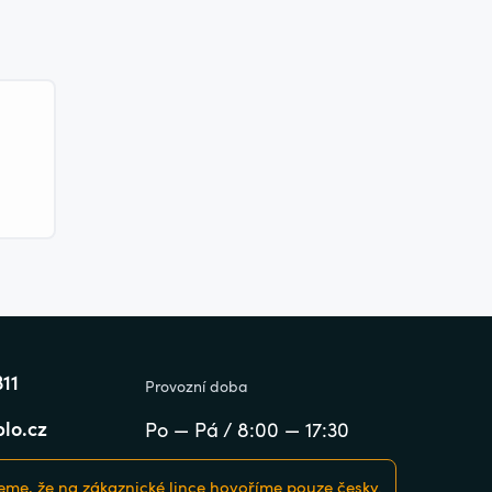
311
Provozní doba
lo.cz
Po — Pá / 8:00 — 17:30
me, že na zákaznické lince hovoříme pouze česky.