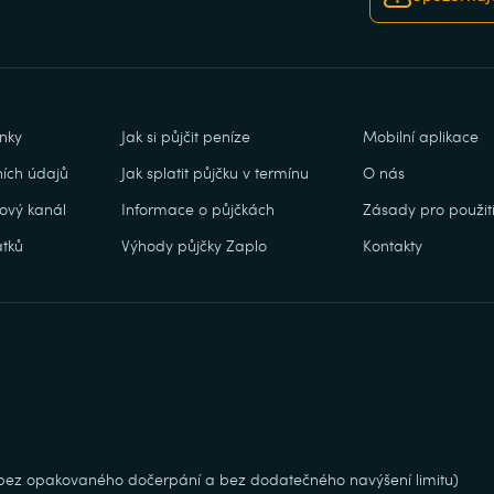
nky
Jak si půjčit peníze
Mobilní aplikace
ích údajů
Jak splatit půjčku v termínu
O nás
ový kanál
Informace o půjčkách
Zásady pro použití
tků
Výhody půjčky Zaplo
Kontakty
, bez opakovaného dočerpání a bez dodatečného navýšení limitu)