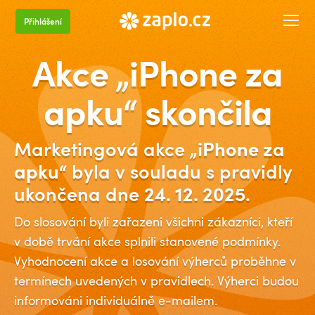
Přihlášení
Akce „iPhone za
apku“ skončila
Marketingová akce
„iPhone za
apku“
byla v souladu s pravidly
ukončena dne
24. 12. 2025
.
Do slosování byli zařazeni všichni zákazníci, kteří
v době trvání akce splnili stanovené podmínky.
Vyhodnocení akce a losování výherců proběhne v
termínech uvedených v pravidlech. Výherci budou
informováni individuálně e-mailem.