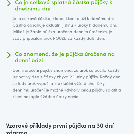
Co je celková splatná částka půjčky k
dnešnímu dni
Je to celková částka, kterou klient dluží k danému dni.
Částka obsahuje aktuální jistinu + úroky k danému dni.
Jelikož je Zaplo půjčka úročena denním úročením, je
vždy připočítán úrok POUZE za každý další den.
Co znamená, že je půjčka úročena na
denní bázi
Denní úročení půjčky znamená, že úrok se počítá každý
jednotlivý den z částky zbývající jistiny půjčky. Každý den
se tedy úrok vypočítá z aktuální výše dluhu. Díky
dennímu úročení je možné kdykoliv celou půjčku splatit a
klient nezaplatí žádné úroky navíc.
Vzorové příklady první půjčka na 30 dní
zdarma