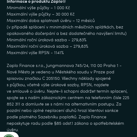
Informace o produktu Zaplo®
Minimální výše půjčky – 1 000 Kč
Maximální výše půjčky – 30 000 Kč
Maximální doba splatnosti úvěru – 12 měsíců
(v případě splácení v minimálních měsíčních splátkách, bez
opakovaného dočerpání a bez dodatečného navýšení limitu)
Minimální roční úroková sazba - 279,83%
Maximální roční úroková sazba – 279,83%
Maximální výše RPSN - 1141%
Zaplo Finance s.r.o., Jungmannova 745/24, 110 00 Praha 1 -
Nové Město je vedeno u Městského soudu v Praze pod
spisovou značkou C 205150. Všechny náklady spojené
s půjčkou, včetně výše úrokové sazby, RPSN, najdete
ve smlouvě o úvěru. Nejste-li schopni dodržet termín splacení,
spojte se s naším zákaznickým centrem na telefonním čísle 225
852 311 a domluvte se s námi na alternativním postupu. Za
pozdní nebo úplné neplacení dluhů hrozí klientovi sankce
podle platného Sazebníku poplatků. Zaplo Finance
neposkytuje radu podle §85 odst.1 zákona o spotřebitelském
úvěru.