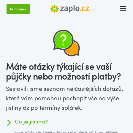
Přihlášení
Máte otázky týkající se vaší
půjčky nebo možností platby?
Sestavili jsme seznam nejčastějších dotazů,
které vám pomohou pochopit vše od výše
jistiny až po termíny splátek.
Co je jistina?
Jistina půjčky je částka, kterou si dlužník půjčí od věřitele,