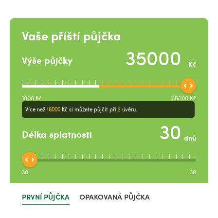
Vaše příští půjčka
Výše půjčky
Kč
1000
Kč
35000
Kč
Více než
16000
Kč
si můžete půjčit při
2
úvěru.
Délka splatnosti
dnů
30
30
PRVNÍ PŮJČKA
OPAKOVANÁ PŮJČKA