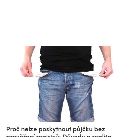
Proč nelze poskytnout půjčku bez
prověření registrů: Důvody a realita