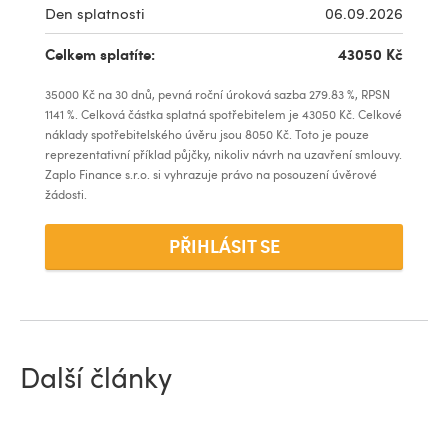
Den splatnosti
06.09.2026
Celkem splatíte:
43050
Kč
35000
Kč na
30
dnů, pevná roční úroková sazba
279.83
%, RPSN
1141
%. Celková částka splatná spotřebitelem je
43050
Kč. Celkové
náklady spotřebitelského úvěru jsou
8050
Kč. Toto je pouze
reprezentativní příklad půjčky, nikoliv návrh na uzavření smlouvy.
Zaplo Finance s.r.o. si vyhrazuje právo na posouzení úvěrové
žádosti.
PŘIHLÁSIT SE
Další články