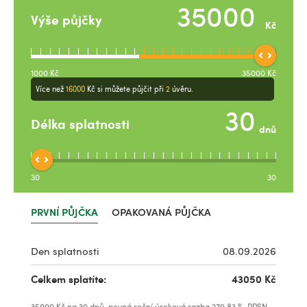
Výše půjčky
Kč
1000
Kč
35000
Kč
Více než
16000
Kč
si můžete půjčit při
2
úvěru.
Délka splatnosti
dnů
30
30
PRVNÍ PŮJČKA
OPAKOVANÁ PŮJČKA
Den splatnosti
08.09.2026
Celkem splatíte:
43050
Kč
35000
Kč na
30
dnů, pevná roční úroková sazba
279.83
%, RPSN