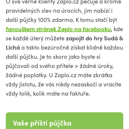
O své věrné klienty Zaplo.cz pečuje a kromě
pravidelných slev na úrocích, jim nabízí i
další půjčky 100% zdarma. K tomu stačí být
fanouškem stránek Zaplo na facebooku
, kde
se každé úterý můžete
zapojit do hry Sudá &
Lichá
a takto bezúročně získat klidně každou
další půjčku. Je to skoro jako byste si
půjčovali od svého přítele > žádné úroky,
žádné poplatky. U Zaplo.cz máte zkrátka
vždy jistotu, že vás nikdy nezaskočí a vracíte
vždy tolik, kolik máte na faktuře.
Vaše příští půjčka