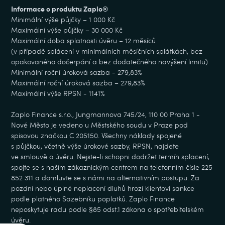
Informace o produktu Zaplo®
Minimální výše půjčky – 1 000 Kč
Maximální výše půjčky – 30 000 Kč
Maximální doba splatnosti úvěru – 12 měsíců
(v případě splácení v minimálních měsíčních splátkách, bez
opakovaného dočerpání a bez dodatečného navýšení limitu)
Minimální roční úroková sazba - 279,83%
Maximální roční úroková sazba – 279,83%
Maximální výše RPSN - 1141%
Zaplo Finance s.r.o., Jungmannova 745/24, 110 00 Praha 1 -
Nové Město je vedeno u Městského soudu v Praze pod
spisovou značkou C 205150. Všechny náklady spojené
s půjčkou, včetně výše úrokové sazby, RPSN, najdete
ve smlouvě o úvěru. Nejste-li schopni dodržet termín splacení,
spojte se s naším zákaznickým centrem na telefonním čísle 225
852 311 a domluvte se s námi na alternativním postupu. Za
pozdní nebo úplné neplacení dluhů hrozí klientovi sankce
podle platného Sazebníku poplatků. Zaplo Finance
neposkytuje radu podle §85 odst.1 zákona o spotřebitelském
úvěru.