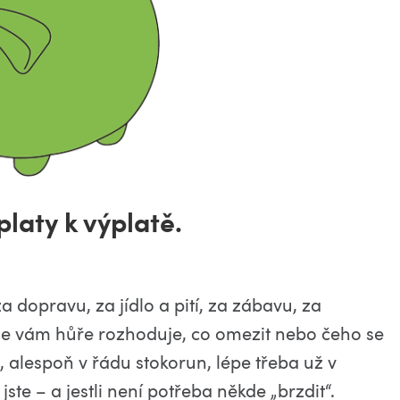
platy k výplatě.
a dopravu, za jídlo a pití, za zábavu, za
 se vám hůře rozhoduje, co omezit nebo čeho se
, alespoň v řádu stokorun, lépe třeba už v
te – a jestli není potřeba někde „brzdit“.