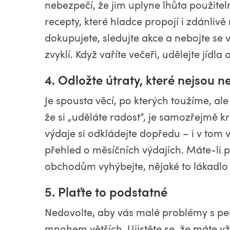
nebezpečí, že jim uplyne lhůta použitel
recepty, které hladce propojí i zdánlivě 
dokupujete, sledujte akce a nebojte se vy
zvyklí. Když vaříte večeři, udělejte jíd
4. Odložte útraty, které nejsou 
Je spousta věcí, po kterých toužíme, ale
že si „uděláte radost“, je samozřejmě kr
výdaje si odkládejte dopředu – i v tom
přehled o měsíčních výdajích. Máte-li p
obchodům vyhýbejte, nějaké to lákadlo 
5. Plaťte to podstatné
Nedovolte, aby vás malé problémy s pe
mnohem větších. Ujistěte se, že máte vž