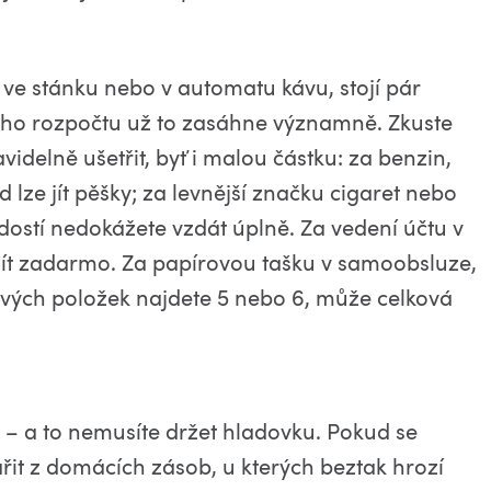
ve stánku nebo v automatu kávu, stojí pár
ašeho rozpočtu už to zasáhne významně. Zkuste
videlně ušetřit, byť i malou částku: za benzin,
lze jít pěšky; za levnější značku cigaret nebo
adostí nedokážete vzdát úplně. Za vedení účtu v
ít zadarmo. Za papírovou tašku v samoobsluze,
kových položek najdete 5 nebo 6, může celková
dle – a to nemusíte držet hladovku. Pokud se
ařit z domácích zásob, u kterých beztak hrozí