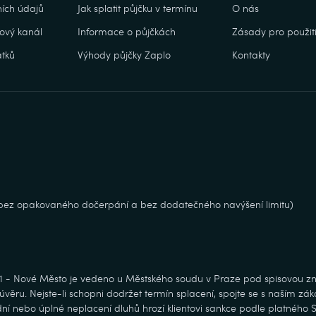
ích údajů
Jak splatit půjčku v termínu
O nás
ový kanál
Informace o půjčkách
Zásady pro použití
tků
Výhody půjčky Zaplo
Kontakty
, bez opakovaného dočerpání a bez dodatečného navýšení limitu)
 1 - Nové Město je vedeno u Městského soudu v Praze pod spisovou zn
věru. Nejste-li schopni dodržet termín splacení, spojte se s naším zá
ní nebo úplné neplacení dluhů hrozí klientovi sankce podle platného 