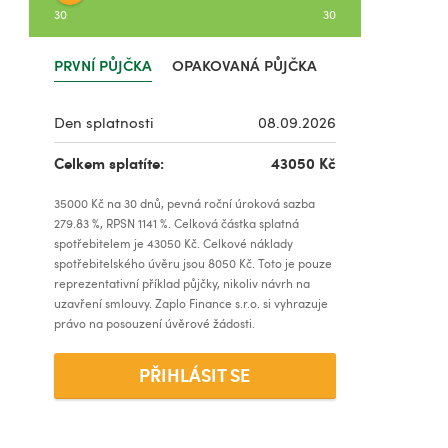
30
30
PRVNÍ PŮJČKA
OPAKOVANÁ PŮJČKA
Den splatnosti
08.09.2026
Celkem splatíte:
43050
Kč
35000
Kč na
30
dnů, pevná roční úroková sazba
279.83
%, RPSN
1141
%. Celková částka splatná
spotřebitelem je
43050
Kč. Celkové náklady
spotřebitelského úvěru jsou
8050
Kč. Toto je pouze
reprezentativní příklad půjčky, nikoliv návrh na
uzavření smlouvy. Zaplo Finance s.r.o. si vyhrazuje
právo na posouzení úvěrové žádosti.
PŘIHLÁSIT SE