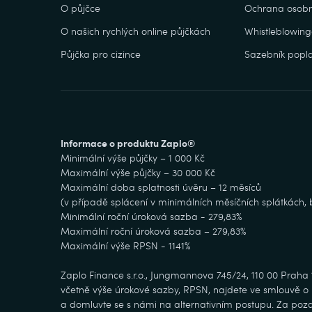
O půjčce
Ochrana osobn
O našich rychlých online půjčkách
Whistleblowing
Půjčka pro cizince
Sazebník popla
Informace o produktu Zaplo®
Minimální výše půjčky – 1 000 Kč
Maximální výše půjčky – 30 000 Kč
Maximální doba splatnosti úvěru – 12 měsíců
(v případě splácení v minimálních měsíčních splátkách
Minimální roční úroková sazba - 279,83%
Maximální roční úroková sazba – 279,83%
Maximální výše RPSN - 1141%
Zaplo Finance s.r.o., Jungmannova 745/24, 110 00 Praha
včetně výše úrokové sazby, RPSN, najdete ve smlouvě o ú
a domluvte se s námi na alternativním postupu. Za pozd