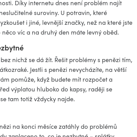
nosti. Díky internetu dnes není problém najít
neslučitelné suroviny. U potravin, které
zkoušet i jiné, levnější značky, než na které jste
la o něco víc a na druhý den máte levný oběd.
nezbytné
 bez nichž se dá žít. Řešit problémy s penězi tím,
átkozraké. Jestli s penězi nevycházíte, na větší
 vám pomůže, když budete mít rozpočet a
řed výplatou hluboko do kapsy, raději se
se tam totiž vždycky najde.
nězi na konci měsíce zatáhly do problémů
dy zaplaceno to, co je nezbytné – splátky