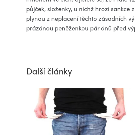
půjček, složenky, u nichž hrozí sankce z
plynou z neplacení těchto zásadních výd
prázdnou peněženkou pár dnů před výp
Další články