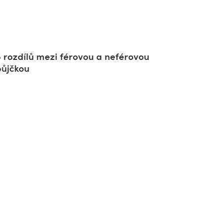
5 rozdílů mezi férovou a neférovou
půjčkou