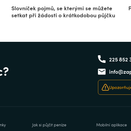
Slovníček pojmů, se kterými se můžete
P
setkat při žádosti o krátkodobou půjčku
225 852 
c?
info@zap
Upozorňuje
nky
Jak si půjčit peníze
Mobilní aplikace