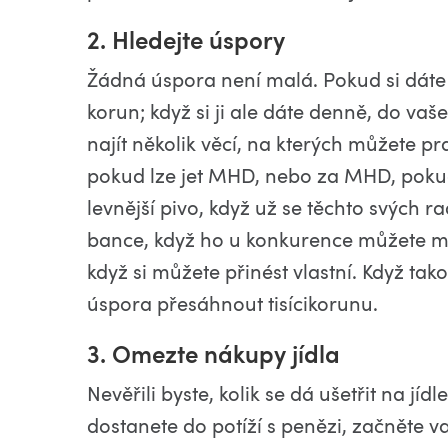
2. Hledejte úspory
Žádná úspora není malá. Pokud si dáte 
korun; když si ji ale dáte denně, do v
najít několik věcí, na kterých můžete pra
pokud lze jet MHD, nebo za MHD, pokud 
levnější pivo, když už se těchto svých r
bance, když ho u konkurence můžete m
když si můžete přinést vlastní. Když ta
úspora přesáhnout tisícikorunu.
3. Omezte nákupy jídla
Nevěřili byste, kolik se dá ušetřit na jí
dostanete do potíží s penězi, začněte v