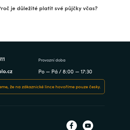
roč je důležité platit své půjčky včas?
311
Provozní doba
lo.cz
Po — Pá / 8:00 — 17:30
me, že na zákaznické lince hovoříme pouze česky.