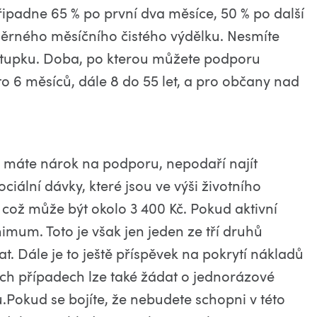
řipadne 65 % po první dva měsíce, 50 % po další
měrného měsíčního čistého výdělku. Nesmíte
stupku. Doba, po kterou můžete podporu
e to 6 měsíců, dále 8 do 55 let, a pro občany nad
y máte nárok na podporu, nepodaří najít
ální dávky, které jsou ve výši životního
 což může být okolo 3 400 Kč. Pokud aktivní
imum. Toto je však jen jeden ze tří druhů
t. Dále je to ještě příspěvek na pokrytí nákladů
ých případech lze také žádat o jednorázové
Pokud se bojíte, že nebudete schopni v této