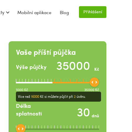
Přihlášení
ty
Mobilní aplikace
Blog
Vaše příští půjčka
Výše půjčky
Kč
1000
Kč
35000
Kč
Více než
16000
Kč
si můžete půjčit při
2
úvěru.
Délka
splatnosti
dnů