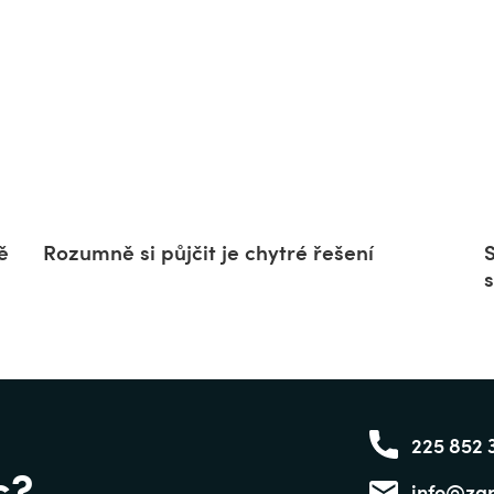
ě
Rozumně si půjčit je chytré řešení
225 852 
c?
info@zap