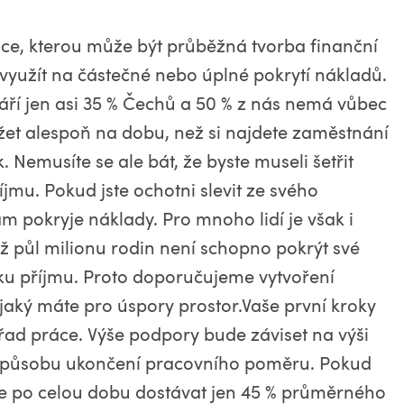
ence, kterou může být průběžná tvorba finanční
 využít na částečné nebo úplné pokrytí nákladů.
tváří jen asi 35 % Čechů a 50 % z nás nemá vůbec
žet alespoň na dobu, než si najdete zaměstnání
 Nemusíte se ale bát, že byste museli šetřit
jmu. Pokud jste ochotni slevit ze svého
m pokryje náklady. Pro mnoho lidí je však i
ž půl milionu rodin není schopno pokrýt své
dku příjmu. Proto doporučujeme vytvoření
jaký máte pro úspory prostor.Vaše první kroky
úřad práce. Výše podpory bude záviset na výši
 způsobu ukončení pracovního poměru. Pokud
ete po celou dobu dostávat jen 45 % průměrného