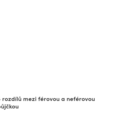
5 rozdílů mezi férovou a neférovou
půjčkou