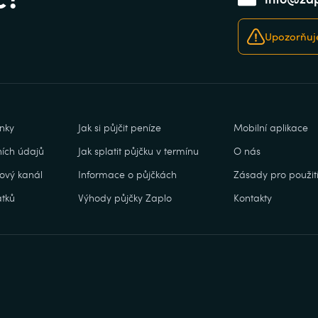
Upozorňuje
nky
Jak si půjčit peníze
Mobilní aplikace
ích údajů
Jak splatit půjčku v termínu
O nás
ový kanál
Informace o půjčkách
Zásady pro použití
tků
Výhody půjčky Zaplo
Kontakty