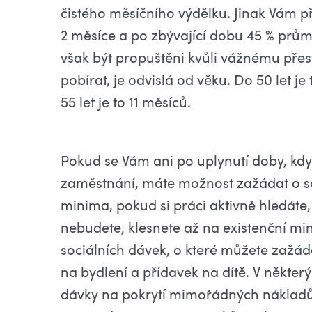
čistého měsíčního výdělku. Jinak Vám p
2 měsíce a po zbývající dobu 45 % prů
však být propuštěni kvůli vážnému pře
pobírat, je odvislá od věku. Do 50 let j
55 let je to 11 měsíců.
Pokud se Vám ani po uplynutí doby, kd
zaměstnání, máte možnost zažádat o soci
minima, pokud si práci aktivně hledáte,
nebudete, klesnete až na existenční min
sociálních dávek, o které můžete zažáda
na bydlení a přídavek na dítě. V někter
dávky na pokrytí mimořádných nákladů.