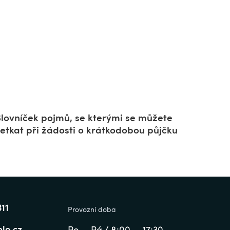
Slovníček pojmů, se kterými se můžete
setkat při žádosti o krátkodobou půjčku
311
Provozní doba
lo.cz
Po — Pá / 8:00 — 17:30