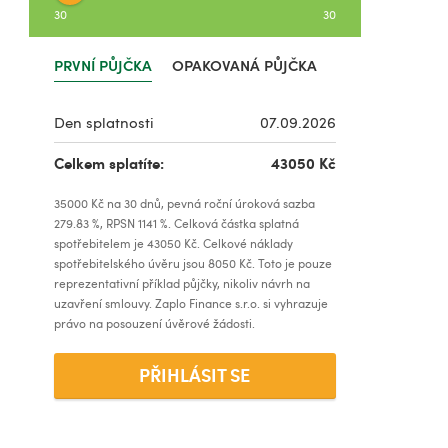
30
30
PRVNÍ PŮJČKA
OPAKOVANÁ PŮJČKA
Den splatnosti
07.09.2026
Celkem splatíte:
43050
Kč
35000
Kč na
30
dnů, pevná roční úroková sazba
279.83
%, RPSN
1141
%. Celková částka splatná
spotřebitelem je
43050
Kč. Celkové náklady
spotřebitelského úvěru jsou
8050
Kč. Toto je pouze
reprezentativní příklad půjčky, nikoliv návrh na
uzavření smlouvy. Zaplo Finance s.r.o. si vyhrazuje
právo na posouzení úvěrové žádosti.
PŘIHLÁSIT SE