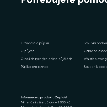
O žádosti o půjčku
Smluvní podmí
O půjčce
Ochrana osobn
O našich rychlých online půjčkách
Whistleblowing
Půjčka pro cizince
Sazebník popla
Informace o produktu Zaplo®
Minimální výše půjčky – 1 000 Kč