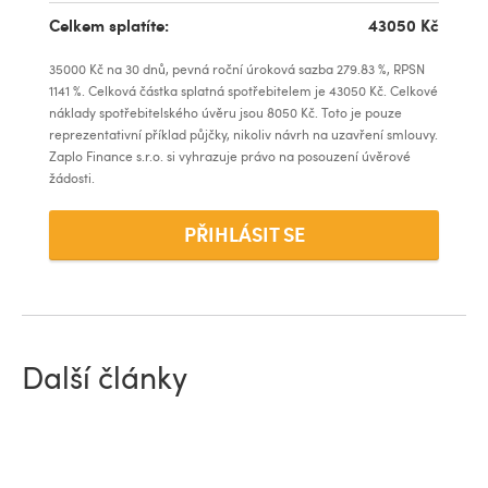
Celkem splatíte:
43050
Kč
35000
Kč na
30
dnů, pevná roční úroková sazba
279.83
%, RPSN
1141
%. Celková částka splatná spotřebitelem je
43050
Kč. Celkové
náklady spotřebitelského úvěru jsou
8050
Kč. Toto je pouze
reprezentativní příklad půjčky, nikoliv návrh na uzavření smlouvy.
Zaplo Finance s.r.o. si vyhrazuje právo na posouzení úvěrové
žádosti.
PŘIHLÁSIT SE
Další články