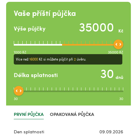
Vaše příští půjčka
Výše půjčky
Kč
1000
Kč
35000
Kč
Více než
16000
Kč
si můžete půjčit při
2
úvěru.
Délka splatnosti
dnů
30
30
PRVNÍ PŮJČKA
OPAKOVANÁ PŮJČKA
Den splatnosti
09.09.2026