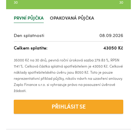
30
30
PRVNÍ PŮJČKA
OPAKOVANÁ PŮJČKA
Den splatnosti
08.09.2026
Celkem splatíte:
43050
Kč
35000
Kč na
30
dnů, pevná roční úroková sazba
279.83
%, RPSN
1141
%. Celková částka splatná spotřebitelem je
43050
Kč. Celkové
náklady spotřebitelského úvěru jsou
8050
Kč. Toto je pouze
reprezentativní příklad půjčky, nikoliv návrh na uzavření smlouvy.
Zaplo Finance s.r.o. si vyhrazuje právo na posouzení úvěrové
žádosti.
PŘIHLÁSIT SE