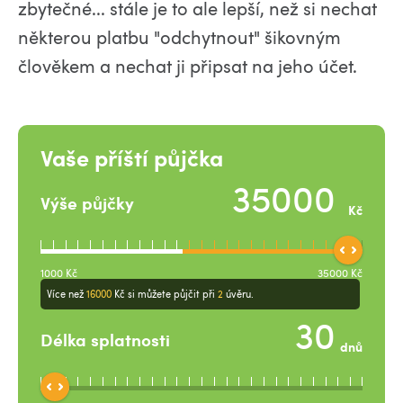
zbytečné... stále je to ale lepší, než si nechat
některou platbu "odchytnout" šikovným
člověkem a nechat ji připsat na jeho účet.
Vaše příští půjčka
Výše půjčky
Kč
1000
Kč
35000
Kč
Více než
16000
Kč
si můžete půjčit při
2
úvěru.
Délka splatnosti
dnů