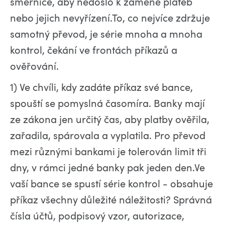
směrnice, aby nedošlo k záměně plateb
nebo jejich nevyřízení.To, co nejvíce zdržuje
samotný převod, je série mnoha a mnoha
kontrol, čekání ve frontách příkazů a
ověřování.
1) Ve chvíli, kdy zadáte příkaz své bance,
spouští se pomyslná časomíra. Banky mají
ze zákona jen určitý čas, aby platby ověřila,
zařadila, spárovala a vyplatila. Pro převod
mezi různými bankami je tolerován limit tři
dny, v rámci jedné banky pak jeden den.Ve
vaší bance se spustí série kontrol - obsahuje
příkaz všechny důležité náležitosti? Správná
čísla účtů, podpisový vzor, autorizace,