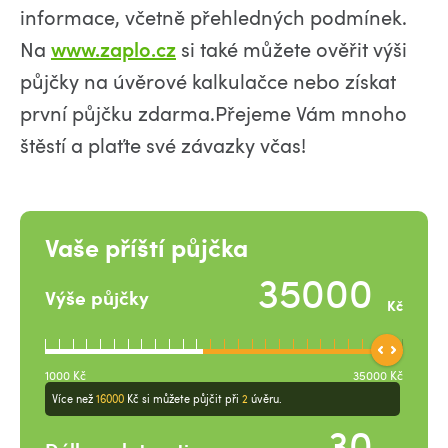
informace, včetně přehledných podmínek.
Na
www.zaplo.cz
si také můžete ověřit výši
půjčky na úvěrové kalkulačce nebo získat
první půjčku zdarma.Přejeme Vám mnoho
štěstí a plaťte své závazky včas!
Vaše příští půjčka
Výše půjčky
Kč
1000
Kč
35000
Kč
Více než
16000
Kč
si můžete půjčit při
2
úvěru.