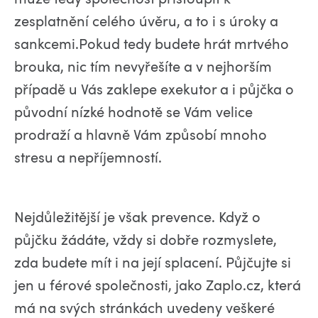
zesplatnění celého úvěru, a to i s úroky a
sankcemi.Pokud tedy budete hrát mrtvého
brouka, nic tím nevyřešíte a v nejhorším
případě u Vás zaklepe exekutor a i půjčka o
původní nízké hodnotě se Vám velice
prodraží a hlavně Vám způsobí mnoho
stresu a nepříjemností.
Nejdůležitější je však prevence. Když o
půjčku žádáte, vždy si dobře rozmyslete,
zda budete mít i na její splacení. Půjčujte si
jen u férové společnosti, jako Zaplo.cz, která
má na svých stránkách uvedeny veškeré