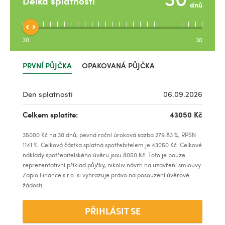
Délka splatnosti
dnů
30
30
PRVNÍ PŮJČKA
OPAKOVANÁ PŮJČKA
Den splatnosti
06.09.2026
Celkem splatíte:
43050
Kč
35000
Kč na
30
dnů, pevná roční úroková sazba
279.83
%, RPSN
1141
%. Celková částka splatná spotřebitelem je
43050
Kč. Celkové
náklady spotřebitelského úvěru jsou
8050
Kč. Toto je pouze
reprezentativní příklad půjčky, nikoliv návrh na uzavření smlouvy.
Zaplo Finance s.r.o. si vyhrazuje právo na posouzení úvěrové
žádosti.
PŘIHLÁSIT SE