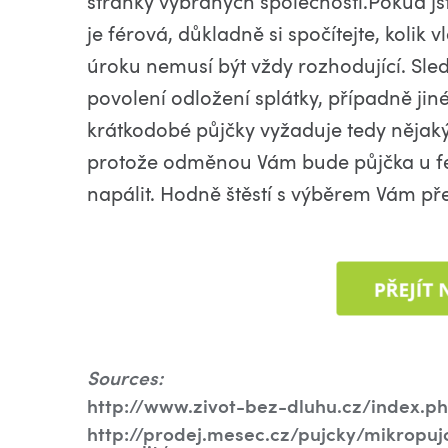
stránky vybraných společností.Pokud jste s
je férová, důkladně si spočítejte, kolik
úroku nemusí být vždy rozhodující. Sled
povolení odložení splátky, případně jin
krátkodobé půjčky vyžaduje tedy nějaký 
protože odměnou Vám bude půjčka u féro
napálit. Hodně štěstí s výběrem Vám pře
Sources:
http://www.zivot-bez-dluhu.cz/index.p
http://prodej.mesec.cz/pujcky/mikropuj