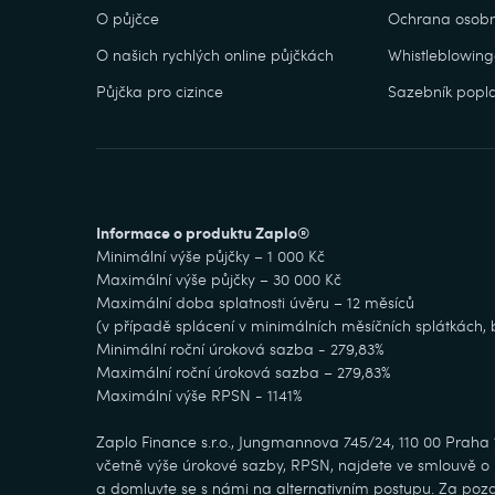
O půjčce
Ochrana osobn
O našich rychlých online půjčkách
Whistleblowing
Půjčka pro cizince
Sazebník popla
Informace o produktu Zaplo®
Minimální výše půjčky – 1 000 Kč
Maximální výše půjčky – 30 000 Kč
Maximální doba splatnosti úvěru – 12 měsíců
(v případě splácení v minimálních měsíčních splátkách
Minimální roční úroková sazba - 279,83%
Maximální roční úroková sazba – 279,83%
Maximální výše RPSN - 1141%
Zaplo Finance s.r.o., Jungmannova 745/24, 110 00 Praha
včetně výše úrokové sazby, RPSN, najdete ve smlouvě o ú
a domluvte se s námi na alternativním postupu. Za pozd