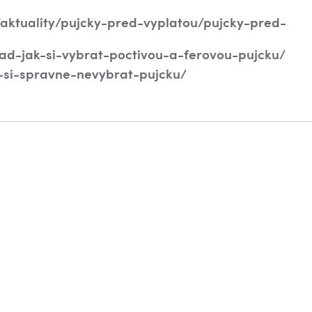
/aktuality/pujcky-pred-vyplatou/pujcky-pred-
rad-jak-si-vybrat-poctivou-a-ferovou-pujcku/
-si-spravne-nevybrat-pujcku/