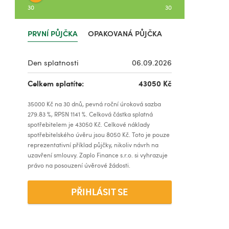
30
30
PRVNÍ PŮJČKA
OPAKOVANÁ PŮJČKA
Den splatnosti
06.09.2026
Celkem splatíte:
43050
Kč
35000
Kč na
30
dnů, pevná roční úroková sazba
279.83
%, RPSN
1141
%. Celková částka splatná
spotřebitelem je
43050
Kč. Celkové náklady
spotřebitelského úvěru jsou
8050
Kč. Toto je pouze
reprezentativní příklad půjčky, nikoliv návrh na
uzavření smlouvy. Zaplo Finance s.r.o. si vyhrazuje
právo na posouzení úvěrové žádosti.
PŘIHLÁSIT SE