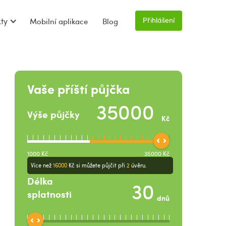
Přihlášení
ty
Mobilní aplikace
Blog
Vaše příští půjčka
Výše půjčky
Kč
1000
Kč
35000
Kč
Více než
16000
Kč
si můžete půjčit při
2
úvěru.
Délka
splatnosti
dnů