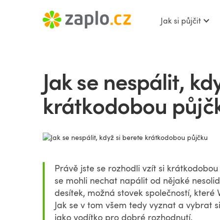
Jak si půjčit
Jak se nespálit, kd
krátkodobou půjč
Právě jste se rozhodli vzít si krátkodobou
se mohli nechat napálit od nějaké nesoli
desítek, možná stovek společností, které
Jak se v tom všem tedy vyznat a vybrat s
jako vodítko pro dobré rozhodnutí.