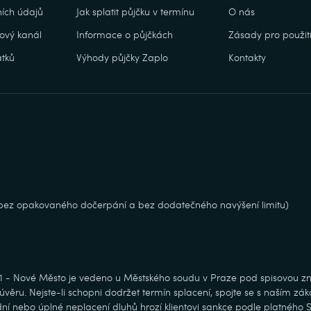
ích údajů
Jak splatit půjčku v termínu
O nás
ový kanál
Informace o půjčkách
Zásady pro použití
tků
Výhody půjčky Zaplo
Kontakty
, bez opakovaného dočerpání a bez dodatečného navýšení limitu)
 1 - Nové Město je vedeno u Městského soudu v Praze pod spisovou zn
věru. Nejste-li schopni dodržet termín splacení, spojte se s naším zá
ní nebo úplné neplacení dluhů hrozí klientovi sankce podle platného 