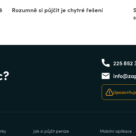
ě
Rozumně si půjčit je chytré řešení
225 852 
c?
info@zap
Upozorňuje
nky
Jak si půjčit peníze
Mobilní aplikace