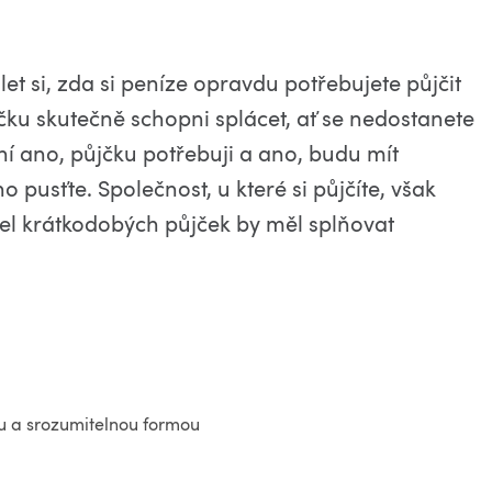
t si, zda si peníze opravdu potřebujete půjčit
ůjčku skutečně schopni splácet, ať se nedostanete
í ano, půjčku potřebuji a ano, budu mít
ho pusťte. Společnost, u které si půjčíte, však
tel krátkodobých půjček by měl splňovat
u a srozumitelnou formou