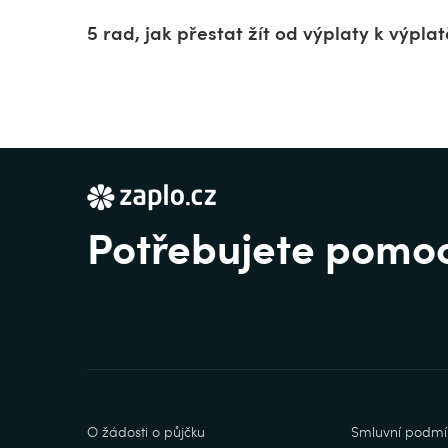
5 rad, jak přestat žít od výplaty k výplat
Potřebujete pomo
O žádosti o půjčku
Smluvní podmí