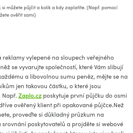
si můžete půjčit a kolik a kdy zaplatíte. (Např. pomocí
ůžete ověřit sami)
 má reklamy vylepené na sloupech veřejného
ž se vyvarujte společností, které Vám slibují
 každému a libovolnou sumu peněz, mějte se na
íkům jen takovou částku, o které jsou
. Např.
Zaplo.cz
poskytuje první půjčku do osmi
iž dříve ověřený klient při opakované půjčce.Než
nete, proveďte si důkladný průzkum na
 a srovnání poskytovatelů a projděte si webové