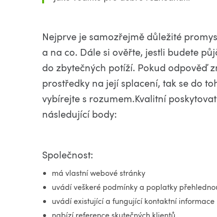
Nejprve je samozřejmě důležité promysle
a na co. Dále si ověřte, jestli budete p
do zbytečných potíží. Pokud odpověď zn
prostředky na její splacení, tak se do to
vybírejte s rozumem.Kvalitní poskytova
následující body:
Společnost:
má vlastní webové stránky
uvádí veškeré podmínky a poplatky přehledno
uvádí existující a fungující kontaktní informace
nabízí reference skutečných klientů