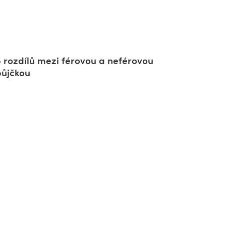
5 rozdílů mezi férovou a neférovou
půjčkou