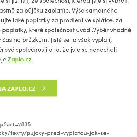
i již jisti, že společnost, kterou jste si vybrali,
 vlastně za půjčku zaplatíte. Výše samotného
ujte také poplatky za prodlení ve splátce, za
é poplatky, které společnost uvádí.Výběr vhodné
čas na průzkum. Jistě se to však vyplatí,
vé společnosti a to, že jste se nenechali
je.
Zaplo.cz
.
hp?art=2835
cky/texty/pujcky-pred-vyplatou-jak-se-