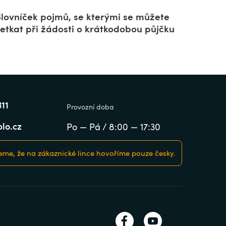
Slovníček pojmů, se kterými se můžete
setkat při žádosti o krátkodobou půjčku
311
Provozní doba
lo.cz
Po — Pá / 8:00 — 17:30
me, že na zákaznické lince hovoříme pouze česky.