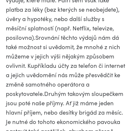
platba za léky (bez kterých se neobejdete),
úvěry a hypotéky, nebo další služby s
měsíční splatností (např. Netflix, televize,
posilovna).Srovnání těchto výdajů nám dá
také možnost si uvědomit, že mnohé z nich
můžeme v jejich výši nějakým způsobem
ovlivnit. Kupříkladu účty za telefon či internet
a jejich uvědomění nás může přesvědčit ke
změně samotného operátora a
poskytovatele.Druhým takovým sloupečkem
jsou poté naše příjmy. Ať již máme jeden
hlavní příjem, nebo desítky brigád za měsíc.
Je nutné do tohoto ekonomického pavouka
nastavit také protějšek, abychom přesně