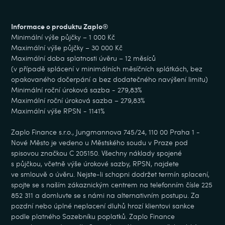
Informace o produktu Zaplo®
Minimální výše půjčky – 1 000 Kč
Maximální výše půjčky – 30 000 Kč
Maximální doba splatnosti úvěru – 12 měsíců
(v případě splácení v minimálních měsíčních splátkách, bez
opakovaného dočerpání a bez dodatečného navýšení limitu)
Minimální roční úroková sazba - 279,83%
Maximální roční úroková sazba – 279,83%
Maximální výše RPSN - 1141%
Zaplo Finance s.r.o., Jungmannova 745/24, 110 00 Praha 1 -
Nové Město je vedeno u Městského soudu v Praze pod
spisovou značkou C 205150. Všechny náklady spojené
s půjčkou, včetně výše úrokové sazby, RPSN, najdete
ve smlouvě o úvěru. Nejste-li schopni dodržet termín splacení,
spojte se s naším zákaznickým centrem na telefonním čísle 225
852 311 a domluvte se s námi na alternativním postupu. Za
pozdní nebo úplné neplacení dluhů hrozí klientovi sankce
podle platného Sazebníku poplatků. Zaplo Finance