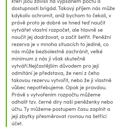
kteří jsou závislí na vypsaném počtu a
dostupnosti brigád. Takový příjem nás může
kdykoliv ochromit, aniž bychom to čekali, v
právě proto je dobré se hned teď naučit
vytvářet vlastní rozpočet, ale hlavně se
naučit jej dodržovat, a začít šetřit. Peněžní
rezerva je v mnoha situacích to jediné, co
nás může bezbolestně zachránit, velké
minimum z nás ji však skutečně
vytváří.Nejčastějším důvodem pro její
odmítání je představa, že není z čeho
takovou rezervu vytvořit, nebo že ji vlastně
vůbec nepotřebujeme. Opak je pravdou.
Právě s vytvořením rozpočtu můžeme
odhalit tzv. černé díry naší peněženky nebo
účtu. Ty můžeme postupem času zaplnit a
její zbytky přesměrovat rovnou na šetřící
účet.