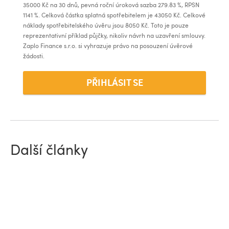
35000
Kč na
30
dnů, pevná roční úroková sazba
279.83
%, RPSN
1141
%. Celková částka splatná spotřebitelem je
43050
Kč. Celkové
náklady spotřebitelského úvěru jsou
8050
Kč. Toto je pouze
reprezentativní příklad půjčky, nikoliv návrh na uzavření smlouvy.
Zaplo Finance s.r.o. si vyhrazuje právo na posouzení úvěrové
žádosti.
PŘIHLÁSIT SE
Další články