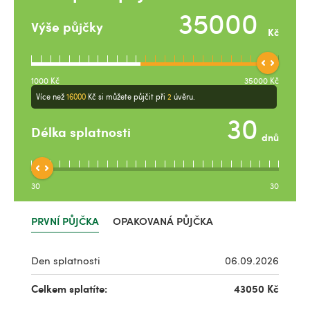
Výše půjčky
Kč
1000
Kč
35000
Kč
Více než
16000
Kč
si můžete půjčit při
2
úvěru.
Délka splatnosti
dnů
30
30
PRVNÍ PŮJČKA
OPAKOVANÁ PŮJČKA
Den splatnosti
06.09.2026
Celkem splatíte:
43050
Kč