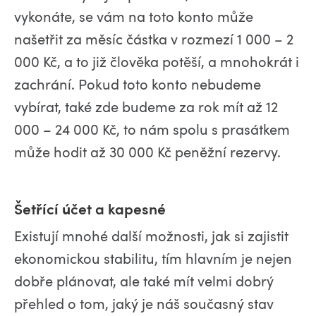
vykonáte, se vám na toto konto může
našetřit za měsíc částka v rozmezí 1 000 – 2
000 Kč, a to již člověka potěší, a mnohokrát i
zachrání. Pokud toto konto nebudeme
vybírat, také zde budeme za rok mít až 12
000 – 24 000 Kč, to nám spolu s prasátkem
může hodit až 30 000 Kč peněžní rezervy.
ří
í
ú
Šet
c
čet a kapesné
Existují mnohé další možnosti, jak si zajistit
ekonomickou stabilitu, tím hlavním je nejen
dobře plánovat, ale také mít velmi dobrý
přehled o tom, jaký je náš současný stav