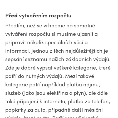
řed
ř
P
vytvo
ením rozpočtu
Předtím, než se vrhneme na samotné
vytváření rozpočtu si musíme ujasnit a
připravit několik speciálních věcí a
informací. Jednou z těch nejdůležitějších je
sepsání seznamu našich základních výdajů.
Zde je dobré vypsat veškeré kategorie, které
patří do nutných výdajů. Mezi takové
kategorie patří například platba nájmu,
služeb (jako jsou elektřina a plyn), ale dále
také připojení k internetu, platba za telefon,
poplatky za auto, případně další měsíční
výdaje, které máte. Patří sem však také