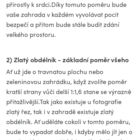
přirostly k srdci.Díky tomuto poměru bude
vaše zahrada v každém vyvolávat pocit
bezpečí a přitom bude stále budit zdání
velkého prostoru.
2) Zlatý obdélník - základní poměr všeho
Ať už jde o travnatou plochu nebo
zeleninovou zahrádku, když zvolíte poměr
kratší strany vůči delší 1:1,6 stane se výrazně
přitažlivější.Tak jako existuje u fotografie
zlatý řez, tak i v zahradě existuje zlatý
obdélník. Ať uděláte cokoli v tomto poměru,
bude to vypadat dobře, i kdyby mělo jít jen o