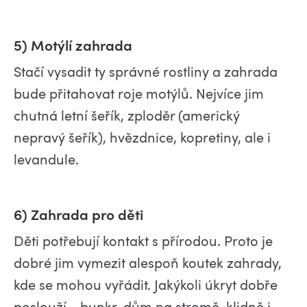
5) Motýlí zahrada
Stačí vysadit ty správné rostliny a zahrada
bude přitahovat roje motýlů. Nejvíce jim
chutná letní šeřík, zploděr (americký
nepravý šeřík), hvězdnice, kopretiny, ale i
levandule.
6) Zahrada pro děti
Děti potřebují kontakt s přírodou. Proto je
dobré jim vymezit alespoň koutek zahrady,
kde se mohou vyřádit. Jakýkoli úkryt dobře
poslouží - bunkr, dům na stromě, klidně i