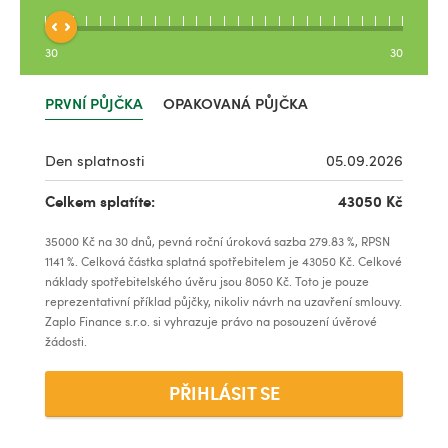
30
30
PRVNÍ PŮJČKA
OPAKOVANÁ PŮJČKA
Den splatnosti
05.09.2026
Celkem splatíte:
43050
Kč
35000
Kč na
30
dnů, pevná roční úroková sazba
279.83
%, RPSN
1141
%. Celková částka splatná spotřebitelem je
43050
Kč. Celkové
náklady spotřebitelského úvěru jsou
8050
Kč. Toto je pouze
reprezentativní příklad půjčky, nikoliv návrh na uzavření smlouvy.
Zaplo Finance s.r.o. si vyhrazuje právo na posouzení úvěrové
žádosti.
PŘIHLÁSIT SE