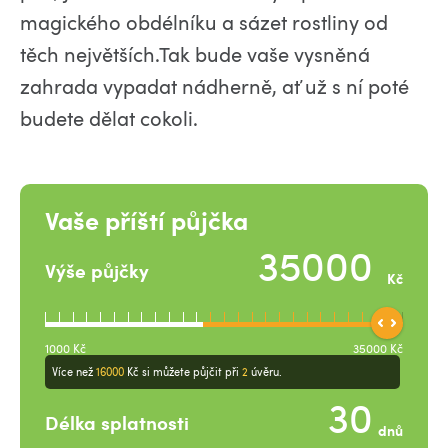
magického obdélníku a sázet rostliny od
těch největších.Tak bude vaše vysněná
zahrada vypadat nádherně, ať už s ní poté
budete dělat cokoli.
Vaše příští půjčka
Výše půjčky
Kč
1000
Kč
35000
Kč
Více než
16000
Kč
si můžete půjčit při
2
úvěru.
Délka splatnosti
dnů