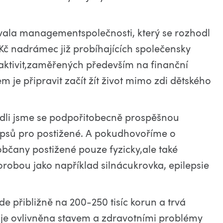
vala managementspolečnosti, který se rozhodl
Kč nadrámec již probíhajících společensky
ktivit,zaměřených především na finanční
 je připravit začít žít život mimo zdi dětského
dli jsme se podpořitobecně prospěšnou
 psů pro postižené. A pokudhovoříme o
bčany postižené pouze fyzicky,ale také
orobou jako například silnácukrovka, epilepsie
de přibližně na 200-250 tisíc korun a trvá
u je ovlivněna stavem a zdravotními problémy