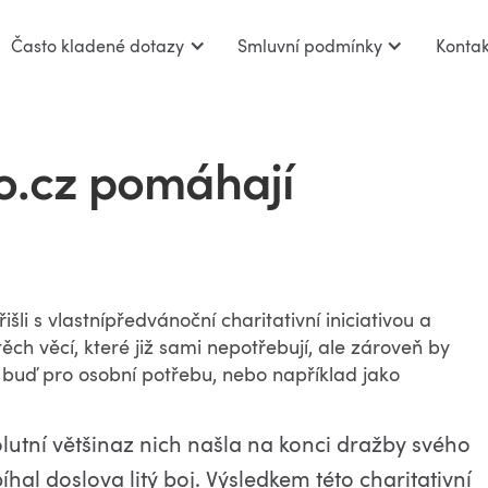
Často kladené dotazy
Smluvní podmínky
Kontak
o.cz pomáhají
li s vlastnípředvánoční charitativní iniciativou a
ěch věcí, které již sami nepotřebují, ale zároveň by
t buď pro osobní potřebu, nebo například jako
lutní většinaz nich našla na konci dražby svého
hal doslova litý boj. Výsledkem této charitativní