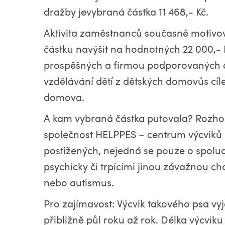
dražby jevybraná částka 11 468,- Kč.
Aktivita zaměstnanců současně motivo
částku navýšit na hodnotných 22 000,- 
prospěšných a firmou podporovaných a
vzdělávání dětí z dětských domovůs cílem
domova.
A kam vybraná částka putovala? Rozho
společnost HELPPES – centrum výcviků
postižených, nejedná se pouze o spoluo
psychicky či trpícími jinou závažnou ch
nebo autismus.
Pro zajímavost: Výcvik takového psa vyj
přibližně půl roku až rok. Délka výcvik