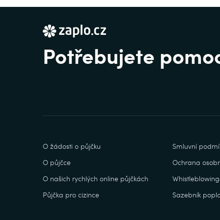
Potřebujete pomo
O žádosti o půjčku
Smluvní podmí
O půjčce
Ochrana osobn
O našich rychlých online půjčkách
Whistleblowing
Půjčka pro cizince
Sazebník popla