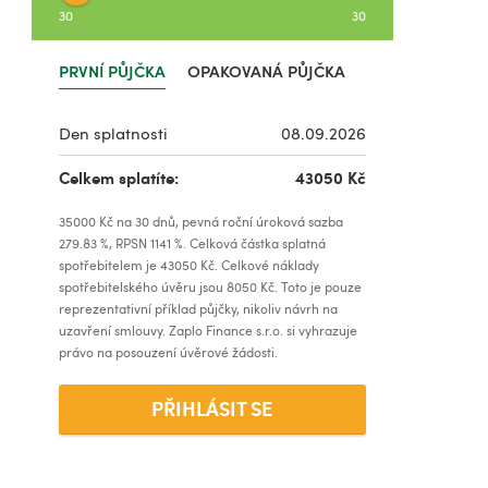
30
30
PRVNÍ PŮJČKA
OPAKOVANÁ PŮJČKA
Den splatnosti
08.09.2026
Celkem splatíte:
43050
Kč
35000
Kč na
30
dnů, pevná roční úroková sazba
279.83
%, RPSN
1141
%. Celková částka splatná
spotřebitelem je
43050
Kč. Celkové náklady
spotřebitelského úvěru jsou
8050
Kč. Toto je pouze
reprezentativní příklad půjčky, nikoliv návrh na
uzavření smlouvy. Zaplo Finance s.r.o. si vyhrazuje
právo na posouzení úvěrové žádosti.
PŘIHLÁSIT SE