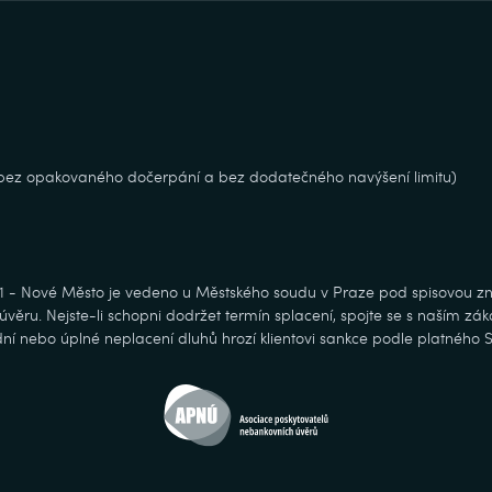
, bez opakovaného dočerpání a bez dodatečného navýšení limitu)
 1 - Nové Město je vedeno u Městského soudu v Praze pod spisovou zn
věru. Nejste-li schopni dodržet termín splacení, spojte se s naším zá
ní nebo úplné neplacení dluhů hrozí klientovi sankce podle platného 