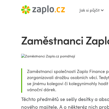
Jak si půjčit
Zaměstnanci Zapl
Zaměstnanci společnosti Zaplo Finance přiš
zorganizovali dražbu osobních věcí. Tedyt
se jinému kolegovi či kolegynimohly hodi
vánoční dárek.
Těchto předmětů se sešly desítky a abso
nového majitele. A o některéz nich probí