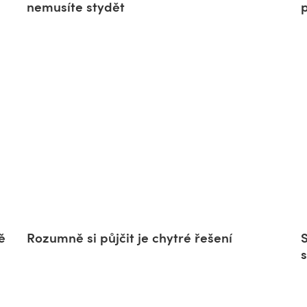
nemusíte stydět
ě
Rozumně si půjčit je chytré řešení