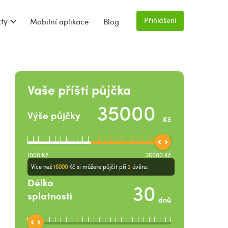
Přihlášení
ty
Mobilní aplikace
Blog
Vaše příští půjčka
Výše půjčky
Kč
1000
Kč
35000
Kč
Více než
16000
Kč
si můžete půjčit při
2
úvěru.
Délka
splatnosti
dnů