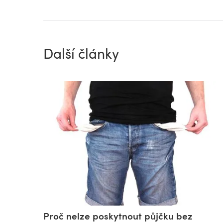
Další články
Proč nelze poskytnout půjčku bez