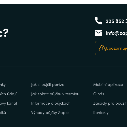
225 852 
c?
info@zap
Upozorňuje
nky
Jak si půjčit peníze
Mobilní aplikace
ích údajů
Jak splatit půjčku v termínu
O nás
ový kanál
Informace o půjčkách
Zásady pro použití
tků
Výhody půjčky Zaplo
Kontakty