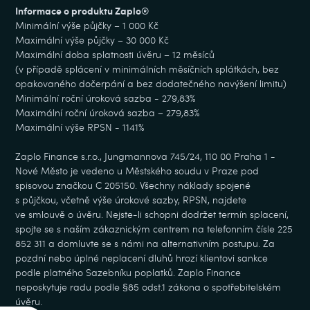
Informace o produktu Zaplo®
Minimální výše půjčky – 1 000 Kč
Maximální výše půjčky – 30 000 Kč
Maximální doba splatnosti úvěru – 12 měsíců
(v případě splácení v minimálních měsíčních splátkách, bez
opakovaného dočerpání a bez dodatečného navýšení limitu)
Minimální roční úroková sazba - 279,83%
Maximální roční úroková sazba – 279,83%
Maximální výše RPSN - 1141%
Zaplo Finance s.r.o., Jungmannova 745/24, 110 00 Praha 1 -
Nové Město je vedeno u Městského soudu v Praze pod
spisovou značkou C 205150. Všechny náklady spojené
s půjčkou, včetně výše úrokové sazby, RPSN, najdete
ve smlouvě o úvěru. Nejste-li schopni dodržet termín splacení,
spojte se s naším zákaznickým centrem na telefonním čísle 225
852 311 a domluvte se s námi na alternativním postupu. Za
pozdní nebo úplné neplacení dluhů hrozí klientovi sankce
podle platného Sazebníku poplatků. Zaplo Finance
neposkytuje radu podle §85 odst.1 zákona o spotřebitelském
úvěru.